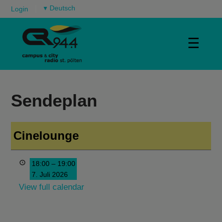
▾
Login
☰
Sendeplan
Cinelounge
18:00
–
19:00
7. Juli 2026
View full calendar