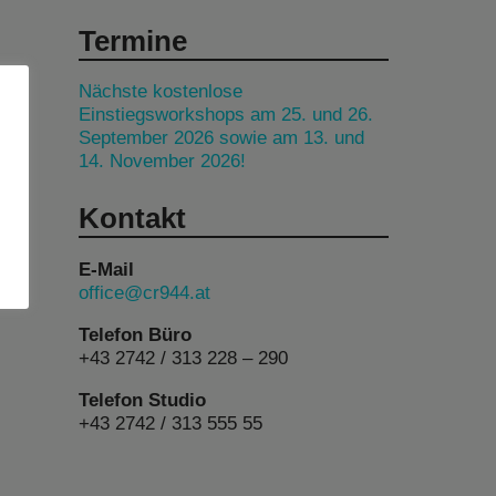
Termine
Nächste kostenlose
Einstiegsworkshops am 25. und 26.
September 2026 sowie am 13. und
14. November 2026!
Kontakt
E-Mail
office@cr944.at
Telefon Büro
+43 2742 / 313 228 – 290
Telefon Studio
+43 2742 / 313 555 55