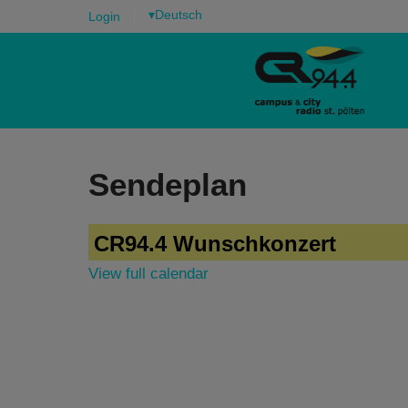
▾
Login
Sendeplan
CR94.4 Wunschkonzert
View full calendar