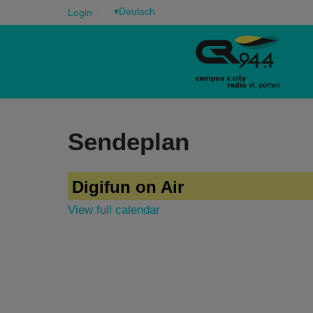
▾
Login
Sendeplan
Digifun on Air
View full calendar