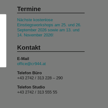
Termine
Nächste kostenlose
Einstiegsworkshops am 25. und 26.
September 2026 sowie am 13. und
14. November 2026!
Kontakt
E-Mail
office@cr944.at
Telefon Büro
+43 2742 / 313 228 – 290
Telefon Studio
+43 2742 / 313 555 55