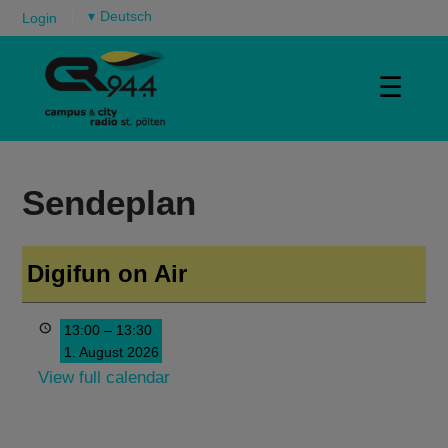
▾
Login
☰
Sendeplan
Digifun on Air
13:00
–
13:30
1. August 2026
View full calendar