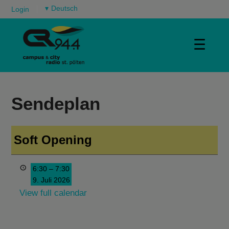
▾
Login
☰
Sendeplan
Soft Opening
6:30
–
7:30
9. Juli 2026
View full calendar