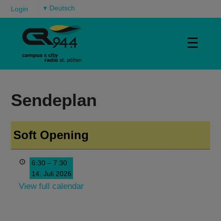
▾
Login
☰
Sendeplan
Soft Opening
6:30
–
7:30
14. Juli 2026
View full calendar