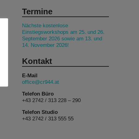
Termine
Nächste kostenlose
Einstiegsworkshops am 25. und 26.
September 2026 sowie am 13. und
14. November 2026!
Kontakt
E-Mail
office@cr944.at
Telefon Büro
+43 2742 / 313 228 – 290
Telefon Studio
+43 2742 / 313 555 55