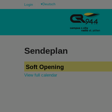
▾
Login
Sendeplan
Soft Opening
View full calendar