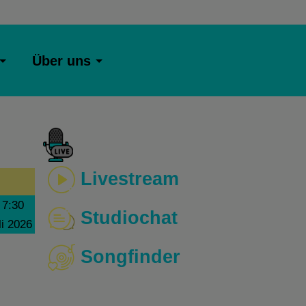
Über uns
Livestream
–
7:30
Studiochat
li 2026
Songfinder