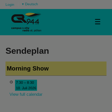
▾
Login
☰
Sendeplan
Morning Show
7:30
–
8:30
10. Juli 2026
View full calendar