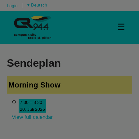
▾
Login
☰
Sendeplan
Morning Show
7:30
–
8:30
20. Juli 2026
View full calendar