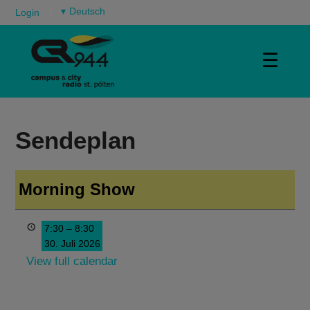
▾
Login
☰
Sendeplan
Morning Show
7:30
–
8:30
30. Juli 2026
View full calendar