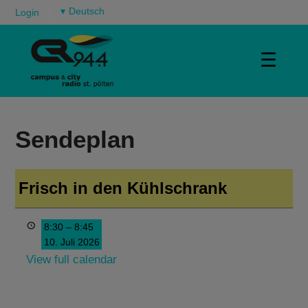
▾
Login
☰
Sendeplan
Frisch in den Kühlschrank
8:30
–
8:45
10. Juli 2026
View full calendar