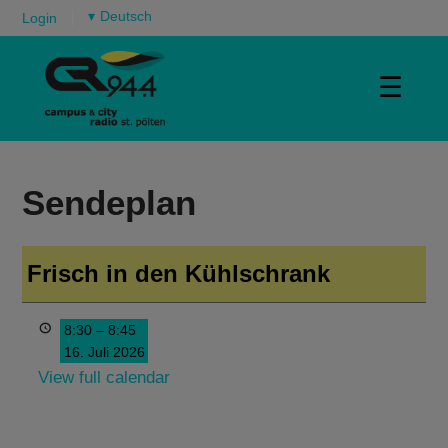
▾
Login
☰
Sendeplan
Frisch in den Kühlschrank
8:30
–
8:45
16. Juli 2026
View full calendar