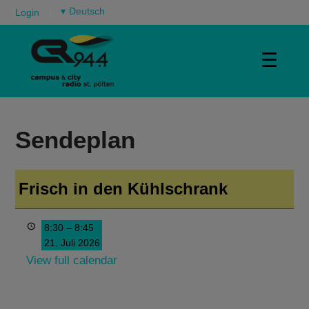
▾
Login
☰
Sendeplan
Frisch in den Kühlschrank
8:30
–
8:45
21. Juli 2026
View full calendar