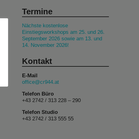
Termine
Nächste kostenlose
Einstiegsworkshops am 25. und 26.
September 2026 sowie am 13. und
14. November 2026!
Kontakt
E-Mail
office@cr944.at
Telefon Büro
+43 2742 / 313 228 – 290
Telefon Studio
+43 2742 / 313 555 55