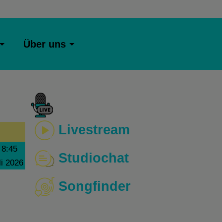
Über uns
Livestream
–
8:45
Studiochat
li 2026
Songfinder