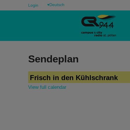
▾
Login
Sendeplan
Frisch in den Kühlschrank
View full calendar