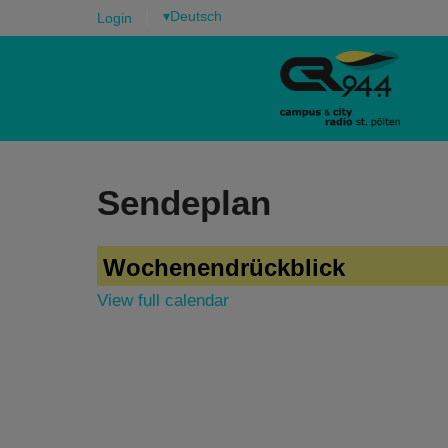
▾
Login
Sendeplan
Wochenendrückblick
View full calendar