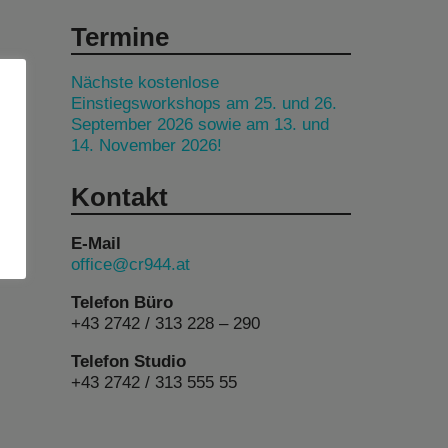
Termine
Nächste kostenlose
Einstiegsworkshops am 25. und 26.
September 2026 sowie am 13. und
14. November 2026!
Kontakt
E-Mail
office@cr944.at
Telefon Büro
+43 2742 / 313 228 – 290
Telefon Studio
+43 2742 / 313 555 55