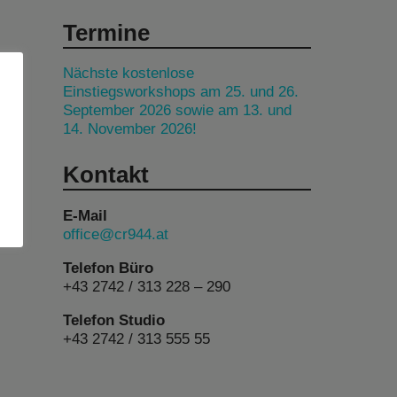
Termine
Nächste kostenlose
Einstiegsworkshops am 25. und 26.
September 2026 sowie am 13. und
14. November 2026!
Kontakt
E-Mail
office@cr944.at
Telefon Büro
+43 2742 / 313 228 – 290
Telefon Studio
+43 2742 / 313 555 55