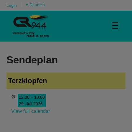
▾
Login
☰
Sendeplan
Terzklopfen
12:00
–
13:00
29. Juli 2026
View full calendar