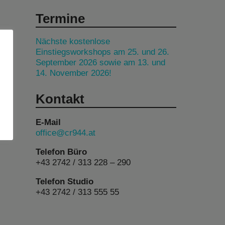
Termine
Nächste kostenlose
Einstiegsworkshops am 25. und 26.
September 2026 sowie am 13. und
14. November 2026!
Kontakt
E-Mail
office@cr944.at
Telefon Büro
+43 2742 / 313 228 – 290
Telefon Studio
+43 2742 / 313 555 55