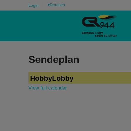
▾
Login
Sendeplan
HobbyLobby
View full calendar