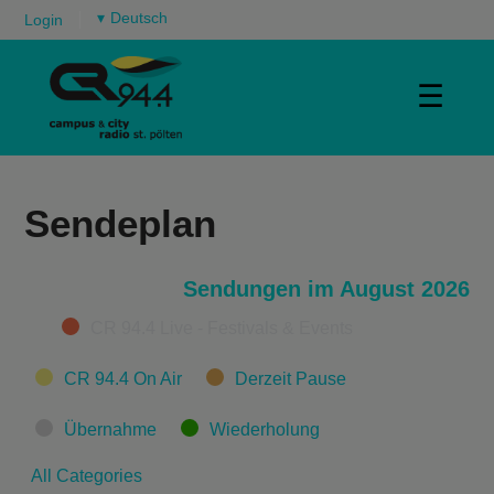
▾
Login
☰
Sendeplan
Sendungen im August 2026
Categories
CR 94.4 Live - Festivals & Events
CR 94.4 On Air
Derzeit Pause
Übernahme
Wiederholung
All Categories