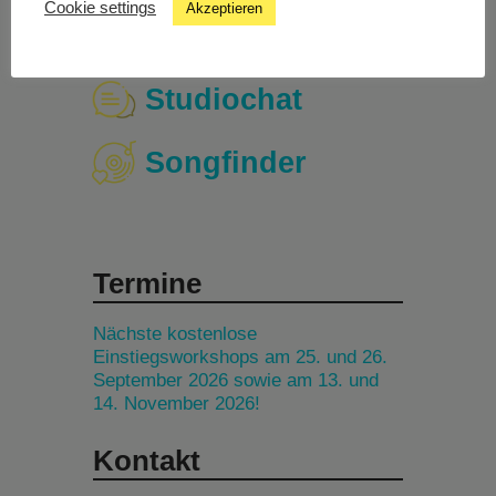
Cookie settings
Akzeptieren
Livestream
Studiochat
Songfinder
Termine
Nächste kostenlose
Einstiegsworkshops am 25. und 26.
September 2026 sowie am 13. und
14. November 2026!
Kontakt