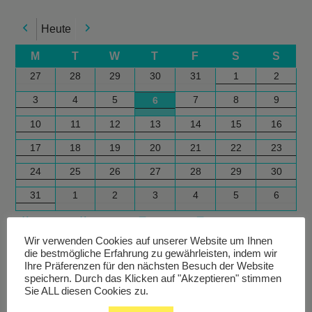
Heute
Previous
Next
M
T
W
T
F
S
S
27
28
29
30
31
1
2
3
4
5
7
8
9
6
10
11
12
13
14
15
16
17
18
19
20
21
22
23
24
25
26
27
28
29
30
31
1
2
3
4
5
6
Google
Outlook
Google
Outlook
Subscribe
Subscribe
Export
Export
in
in
for
for
Wir verwenden Cookies auf unserer Website um Ihnen
die bestmögliche Erfahrung zu gewährleisten, indem wir
Ihre Präferenzen für den nächsten Besuch der Website
speichern. Durch das Klicken auf "Akzeptieren" stimmen
Sie ALL diesen Cookies zu.