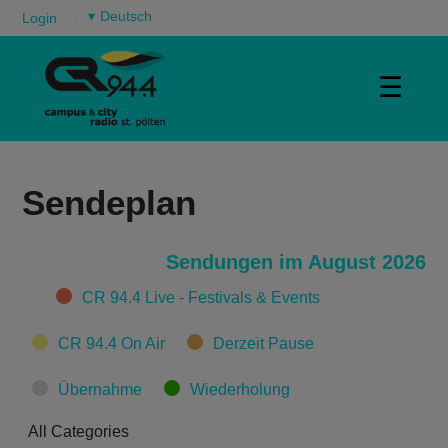
▾
Login
☰
Sendeplan
Sendungen im August 2026
Categories
CR 94.4 Live - Festivals & Events
CR 94.4 On Air
Derzeit Pause
Übernahme
Wiederholung
All Categories