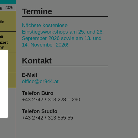
g. 2026
Termine
die
Nächste kostenlose
Einstiegsworkshops am 25. und 26.
00
September 2026 sowie am 13. und
zert
14. November 2026!
IDE
00
Kontakt
am
E-Mail
00
office@cr944.at
Telefon Büro
+43 2742 / 313 228 – 290
Telefon Studio
+43 2742 / 313 555 55