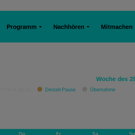
Programm
Nachhören
Mitmachen
Woche des 29
CR 94.4 On Air
Derzeit Pause
Übernahme
Do
Fr
Sa
S