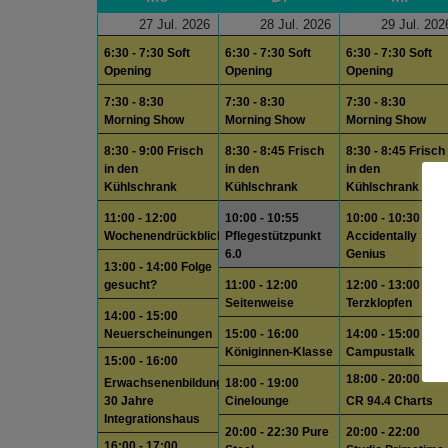
27 Jul. 2026
28 Jul. 2026
29 Jul. 202
6:30 - 7:30 Soft
6:30 - 7:30 Soft
6:30 - 7:30 Soft
Opening
Opening
Opening
7:30 - 8:30
7:30 - 8:30
7:30 - 8:30
Morning Show
Morning Show
Morning Show
8:30 - 9:00 Frisch
8:30 - 8:45 Frisch
8:30 - 8:45 Frisch
in den
in den
in den
Kühlschrank
Kühlschrank
Kühlschrank
11:00 - 12:00
10:00 - 10:55
10:00 - 10:30
Wochenendrückblick
Pflegestützpunkt
Accidentally
6.0
Genius
13:00 - 14:00 Folge
gesucht?
11:00 - 12:00
12:00 - 13:00
Seitenweise
Terzklopfen
14:00 - 15:00
Neuerscheinungen
15:00 - 16:00
14:00 - 15:00
Königinnen-Klasse
Campustalk
15:00 - 16:00
18:00 - 20:00
Erwachsenenbildung
18:00 - 19:00
30 Jahre
Cinelounge
CR 94.4 Charts
Integrationshaus
20:00 - 22:30 Pure
20:00 - 22:00
16:00 - 17:00