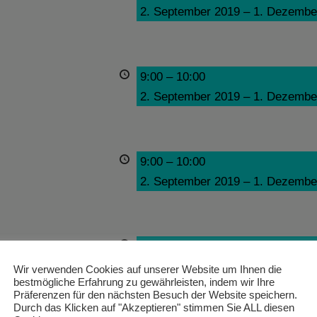
2. September 2019
–
1. Dezembe
9:00
–
10:00
2. September 2019
–
1. Dezembe
9:00
–
10:00
2. September 2019
–
1. Dezembe
9:00
–
10:00
2. September 2019
–
1. Dezembe
Wir verwenden Cookies auf unserer Website um Ihnen die
bestmögliche Erfahrung zu gewährleisten, indem wir Ihre
Präferenzen für den nächsten Besuch der Website speichern.
Durch das Klicken auf "Akzeptieren" stimmen Sie ALL diesen