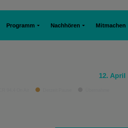
Programm
Nachhören
Mitmachen
12. April
CR 94.4 On Air
Derzeit Pause
Übernahme