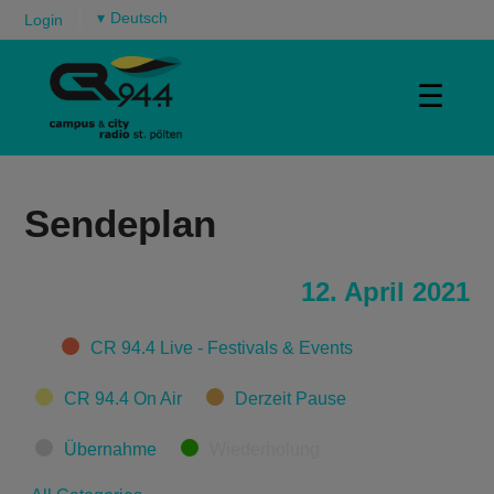
▾
Login
☰
Sendeplan
12. April 2021
Categories
CR 94.4 Live - Festivals & Events
CR 94.4 On Air
Derzeit Pause
Übernahme
Wiederholung