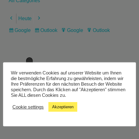
All Categories
Heute
Previous
Next
Google
Outlook
Google
Outlook
Subscribe
Subscribe
Export
Export
in
in
for
for
Wir verwenden Cookies auf unserer Website um Ihnen
Livestream
die bestmögliche Erfahrung zu gewährleisten, indem wir
Ihre Präferenzen für den nächsten Besuch der Website
speichern. Durch das Klicken auf "Akzeptieren" stimmen
Sie ALL diesen Cookies zu.
Studiochat
Cookie settings
Akzeptieren
Songfinder