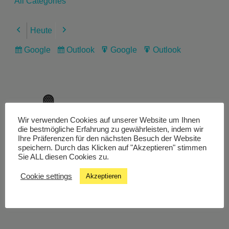
All Categories
Heute
Previous
Next
Google
Outlook
Google
Outlook
Subscribe
Subscribe
Export
Export
in
in
for
for
Wir verwenden Cookies auf unserer Website um Ihnen
Livestream
die bestmögliche Erfahrung zu gewährleisten, indem wir
Ihre Präferenzen für den nächsten Besuch der Website
speichern. Durch das Klicken auf "Akzeptieren" stimmen
Sie ALL diesen Cookies zu.
Studiochat
Cookie settings
Akzeptieren
Songfinder