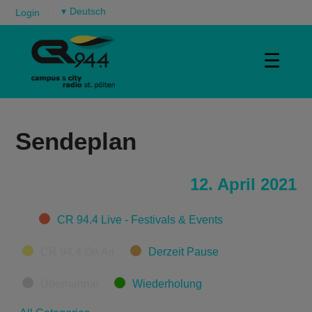
▾
Login
☰
Sendeplan
12. April 2021
Categories
CR 94.4 Live - Festivals & Events
CR 94.4 On Air
Derzeit Pause
Übernahme
Wiederholung