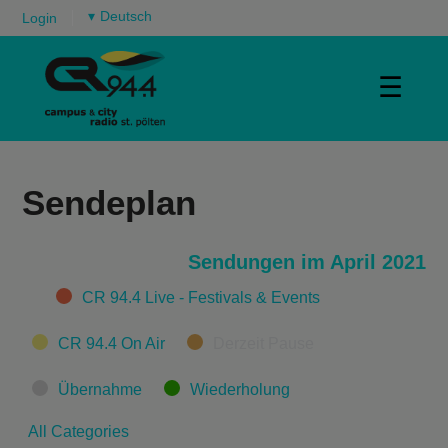
▾
Login
☰
Sendeplan
Sendungen im April 2021
Categories
CR 94.4 Live - Festivals & Events
CR 94.4 On Air
Derzeit Pause
Übernahme
Wiederholung
All Categories