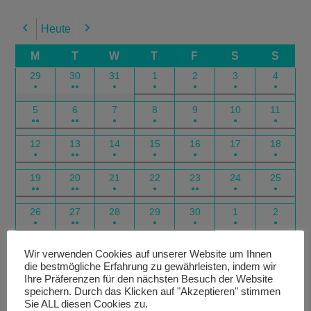
Heute
Previous
Next
M
T
W
T
F
S
S
29
30
31
1
2
3
4
●
●●
●
●
●
●
●
5
6
7
8
9
10
11
●●
●●
●
●
●
●
●
12
13
14
15
16
17
18
●
●●
●
●
●
●
●
19
20
21
22
23
24
25
●●
●●
●
●
●●
●
●
26
27
28
29
30
1
2
●
●●
●
●
●
●
●
Google
Outlook
Google
Outlook
Subscribe
Subscribe
Export
Export
Wir verwenden Cookies auf unserer Website um Ihnen
die bestmögliche Erfahrung zu gewährleisten, indem wir
in
in
for
for
Ihre Präferenzen für den nächsten Besuch der Website
speichern. Durch das Klicken auf "Akzeptieren" stimmen
Sie ALL diesen Cookies zu.