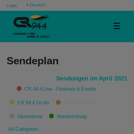
▾
Login
☰
Sendeplan
Sendungen im April 2021
Categories
CR 94.4 Live - Festivals & Events
CR 94.4 On Air
Derzeit Pause
Übernahme
Wiederholung
All Categories