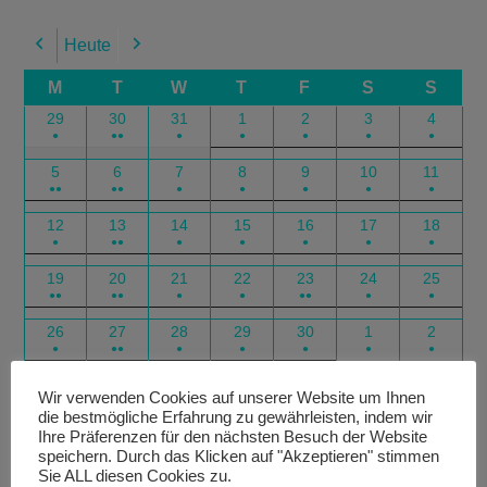
Heute
Previous
Next
M
T
W
T
F
S
S
29
30
31
1
2
3
4
●
●●
●
●
●
●
●
5
6
7
8
9
10
11
●●
●●
●
●
●
●
●
12
13
14
15
16
17
18
●
●●
●
●
●
●
●
19
20
21
22
23
24
25
●●
●●
●
●
●●
●
●
26
27
28
29
30
1
2
●
●●
●
●
●
●
●
Google
Outlook
Google
Outlook
Subscribe
Subscribe
Export
Export
Wir verwenden Cookies auf unserer Website um Ihnen
die bestmögliche Erfahrung zu gewährleisten, indem wir
in
in
for
for
Ihre Präferenzen für den nächsten Besuch der Website
speichern. Durch das Klicken auf "Akzeptieren" stimmen
Sie ALL diesen Cookies zu.