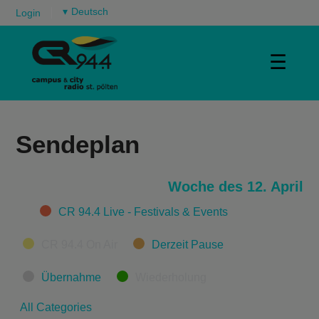
▾
Login
☰
Sendeplan
Woche des 12. April
Categories
CR 94.4 Live - Festivals & Events
CR 94.4 On Air
Derzeit Pause
Übernahme
Wiederholung
All Categories