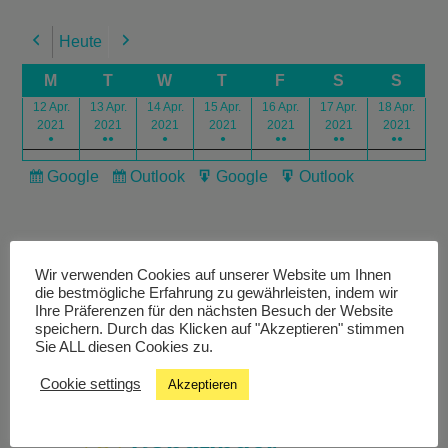
Heute
Previous
Next
M
T
W
T
F
S
S
12 Apr.
13 Apr.
14 Apr.
15 Apr.
16 Apr.
17 Apr.
18 Apr.
2021
2021
2021
2021
2021
2021
2021
●
●●
●
●
●●
●●
●●
Google
Outlook
Google
Outlook
Subscribe
Subscribe
Export
Export
in
in
for
for
Wir verwenden Cookies auf unserer Website um Ihnen
die bestmögliche Erfahrung zu gewährleisten, indem wir
Ihre Präferenzen für den nächsten Besuch der Website
speichern. Durch das Klicken auf "Akzeptieren" stimmen
Livestream
Sie ALL diesen Cookies zu.
Cookie settings
Akzeptieren
Studiochat