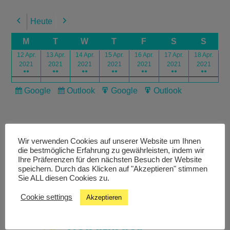
Heute
Previous
Next
M
T
W
T
F
S
S
12 Apr.
13 Apr.
14 Apr.
15 Apr.
16 Apr.
17 Apr.
18 Apr.
2021
2021
2021
2021
2021
2021
2021
●●
●●
●●
●●
●●
●●
●●
Google
Outlook
Google
Outlook
Subscribe
Subscribe
Export
Export
in
in
for
for
Wir verwenden Cookies auf unserer Website um Ihnen
die bestmögliche Erfahrung zu gewährleisten, indem wir
Ihre Präferenzen für den nächsten Besuch der Website
speichern. Durch das Klicken auf "Akzeptieren" stimmen
Livestream
Sie ALL diesen Cookies zu.
Cookie settings
Akzeptieren
Studiochat