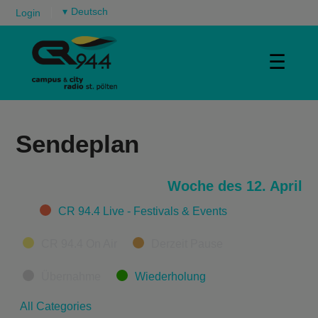
▾
Login
☰
Sendeplan
Woche des 12. April
Categories
CR 94.4 Live - Festivals & Events
CR 94.4 On Air
Derzeit Pause
Übernahme
Wiederholung
All Categories