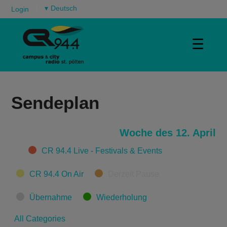
▾
Login
☰
Sendeplan
Woche des 12. April
Categories
CR 94.4 Live - Festivals & Events
CR 94.4 On Air
Derzeit Pause
Übernahme
Wiederholung
All Categories