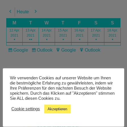
Heute
Previous
Next
M
T
W
T
F
S
S
12 Apr.
13 Apr.
14 Apr.
15 Apr.
16 Apr.
17 Apr.
18 Apr.
2021
2021
2021
2021
2021
2021
2021
●
●●
●
●
●
●
●
Google
Outlook
Google
Outlook
Subscribe
Subscribe
Export
Export
in
in
for
for
Wir verwenden Cookies auf unserer Website um Ihnen
die bestmögliche Erfahrung zu gewährleisten, indem wir
Ihre Präferenzen für den nächsten Besuch der Website
speichern. Durch das Klicken auf "Akzeptieren" stimmen
Livestream
Sie ALL diesen Cookies zu.
Cookie settings
Akzeptieren
Studiochat