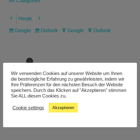
All Categories
Heute
Previous
Next
Google
Outlook
Google
Outlook
Subscribe
Subscribe
Export
Export
in
in
for
for
Wir verwenden Cookies auf unserer Website um Ihnen
Livestream
die bestmögliche Erfahrung zu gewährleisten, indem wir
Ihre Präferenzen für den nächsten Besuch der Website
speichern. Durch das Klicken auf "Akzeptieren" stimmen
Sie ALL diesen Cookies zu.
Studiochat
Cookie settings
Akzeptieren
Songfinder