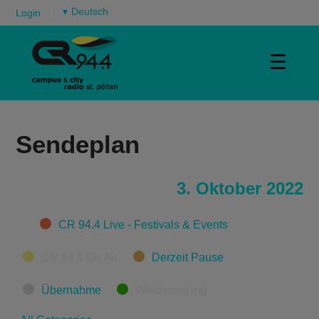
▾
Login
☰
Sendeplan
3. Oktober 2022
Categories
CR 94.4 Live - Festivals & Events
CR 94.4 On Air
Derzeit Pause
Übernahme
Wiederholung