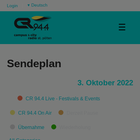
▾
Login
☰
Sendeplan
3. Oktober 2022
Categories
CR 94.4 Live - Festivals & Events
CR 94.4 On Air
Derzeit Pause
Übernahme
Wiederholung