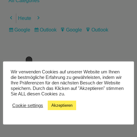
All Categories
Heute
Previous
Next
Google
Outlook
Google
Outlook
Subscribe
Subscribe
Export
Export
in
in
for
for
Wir verwenden Cookies auf unserer Website um Ihnen
Livestream
die bestmögliche Erfahrung zu gewährleisten, indem wir
Ihre Präferenzen für den nächsten Besuch der Website
speichern. Durch das Klicken auf "Akzeptieren" stimmen
Sie ALL diesen Cookies zu.
Studiochat
Cookie settings
Akzeptieren
Songfinder