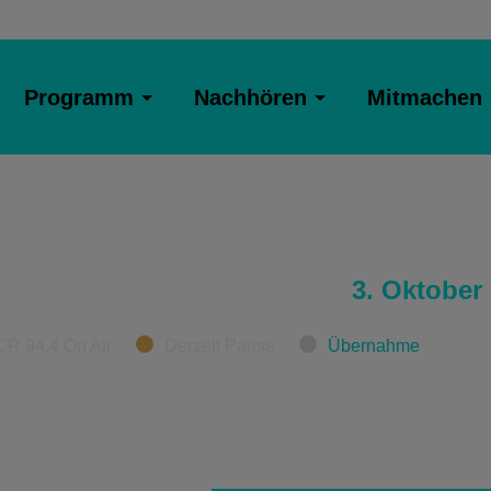
Programm
Nachhören
Mitmachen
3. Oktober
CR 94.4 On Air
Derzeit Pause
Übernahme