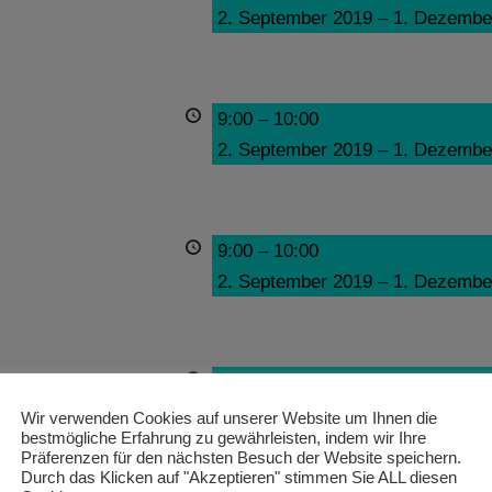
2. September 2019
–
1. Dezembe
9:00
–
10:00
2. September 2019
–
1. Dezembe
9:00
–
10:00
2. September 2019
–
1. Dezembe
9:00
–
10:00
2. September 2019
–
1. Dezembe
Wir verwenden Cookies auf unserer Website um Ihnen die
bestmögliche Erfahrung zu gewährleisten, indem wir Ihre
Präferenzen für den nächsten Besuch der Website speichern.
Durch das Klicken auf "Akzeptieren" stimmen Sie ALL diesen