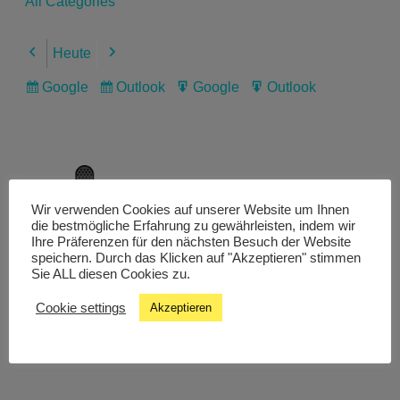
All Categories
Heute
Previous
Next
Google
Outlook
Google
Outlook
Subscribe
Subscribe
Export
Export
in
in
for
for
Wir verwenden Cookies auf unserer Website um Ihnen
Livestream
die bestmögliche Erfahrung zu gewährleisten, indem wir
Ihre Präferenzen für den nächsten Besuch der Website
speichern. Durch das Klicken auf "Akzeptieren" stimmen
Sie ALL diesen Cookies zu.
Studiochat
Cookie settings
Akzeptieren
Songfinder