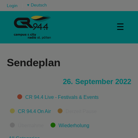
▾
Login
☰
Sendeplan
26. September 2022
Categories
CR 94.4 Live - Festivals & Events
CR 94.4 On Air
Derzeit Pause
Übernahme
Wiederholung