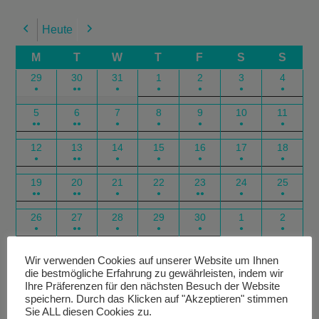
Heute
Previous
Next
M
T
W
T
F
S
S
29
30
31
1
2
3
4
●
●●
●
●
●
●
●
5
6
7
8
9
10
11
●●
●●
●
●
●
●
●
12
13
14
15
16
17
18
●
●●
●
●
●
●
●
19
20
21
22
23
24
25
●●
●●
●
●
●●
●
●
26
27
28
29
30
1
2
●
●●
●
●
●
●
●
Google
Outlook
Google
Outlook
Subscribe
Subscribe
Export
Export
Wir verwenden Cookies auf unserer Website um Ihnen
die bestmögliche Erfahrung zu gewährleisten, indem wir
in
in
for
for
Ihre Präferenzen für den nächsten Besuch der Website
speichern. Durch das Klicken auf "Akzeptieren" stimmen
Sie ALL diesen Cookies zu.