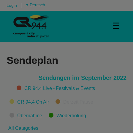
▾
Login
☰
Sendeplan
Sendungen im September 2022
Categories
CR 94.4 Live - Festivals & Events
CR 94.4 On Air
Derzeit Pause
Übernahme
Wiederholung
All Categories