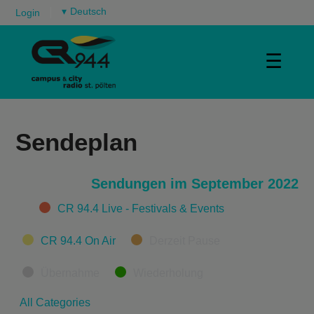
▾
Login
☰
Sendeplan
Sendungen im September 2022
Categories
CR 94.4 Live - Festivals & Events
CR 94.4 On Air
Derzeit Pause
Übernahme
Wiederholung
All Categories