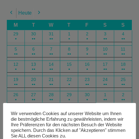
Heute
Previous
Next
M
T
W
T
F
S
S
29
30
31
1
2
3
4
●
●●
●●
●
●
●●
●●
5
6
7
8
9
10
11
●●
●●
●●
●●
●
●●
●●
12
13
14
15
16
17
18
●
●●
●●
●
●
●●
●●
19
20
21
22
23
24
25
●●
●●
●●
●
●●
●●
●●
26
27
28
29
30
1
2
●
●●
●●
●
●
●●
●●
Google
Outlook
Google
Outlook
Subscribe
Subscribe
Export
Export
Wir verwenden Cookies auf unserer Website um Ihnen
die bestmögliche Erfahrung zu gewährleisten, indem wir
in
in
for
for
Ihre Präferenzen für den nächsten Besuch der Website
speichern. Durch das Klicken auf "Akzeptieren" stimmen
Sie ALL diesen Cookies zu.