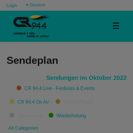
▾
Login
☰
Sendeplan
Sendungen im Oktober 2022
Categories
CR 94.4 Live - Festivals & Events
CR 94.4 On Air
Derzeit Pause
Übernahme
Wiederholung
All Categories