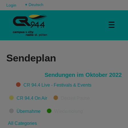
▾
Login
☰
Sendeplan
Sendungen im Oktober 2022
Categories
CR 94.4 Live - Festivals & Events
CR 94.4 On Air
Derzeit Pause
Übernahme
Wiederholung
All Categories