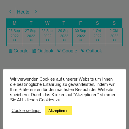
Heute
Previous
Next
M
T
W
T
F
S
S
26 Sep.
27 Sep.
28 Sep.
29 Sep.
30 Sep.
1 Okt.
2 Okt.
2022
2022
2022
2022
2022
2022
2022
●●
●●
●●
●●
●●
●●
●●
Google
Outlook
Google
Outlook
Subscribe
Subscribe
Export
Export
in
in
for
for
Wir verwenden Cookies auf unserer Website um Ihnen
die bestmögliche Erfahrung zu gewährleisten, indem wir
Ihre Präferenzen für den nächsten Besuch der Website
speichern. Durch das Klicken auf "Akzeptieren" stimmen
Livestream
Sie ALL diesen Cookies zu.
Cookie settings
Akzeptieren
Studiochat