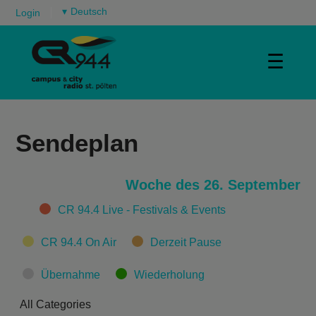
▾
Login
☰
Sendeplan
Woche des 26. September
Categories
CR 94.4 Live - Festivals & Events
CR 94.4 On Air
Derzeit Pause
Übernahme
Wiederholung
All Categories