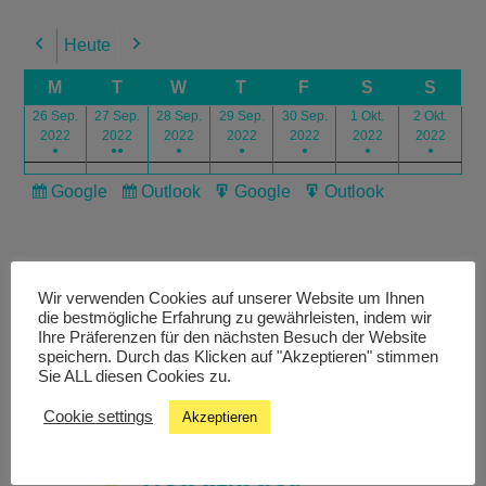
Heute
Previous
Next
M
T
W
T
F
S
S
26 Sep.
27 Sep.
28 Sep.
29 Sep.
30 Sep.
1 Okt.
2 Okt.
2022
2022
2022
2022
2022
2022
2022
●
●●
●
●
●
●
●
Google
Outlook
Google
Outlook
Subscribe
Subscribe
Export
Export
in
in
for
for
Wir verwenden Cookies auf unserer Website um Ihnen
die bestmögliche Erfahrung zu gewährleisten, indem wir
Ihre Präferenzen für den nächsten Besuch der Website
speichern. Durch das Klicken auf "Akzeptieren" stimmen
Livestream
Sie ALL diesen Cookies zu.
Cookie settings
Akzeptieren
Studiochat