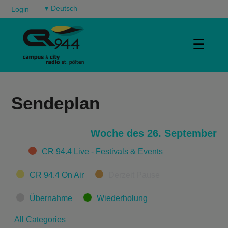
▾
Login
☰
Sendeplan
Woche des 26. September
Categories
CR 94.4 Live - Festivals & Events
CR 94.4 On Air
Derzeit Pause
Übernahme
Wiederholung
All Categories