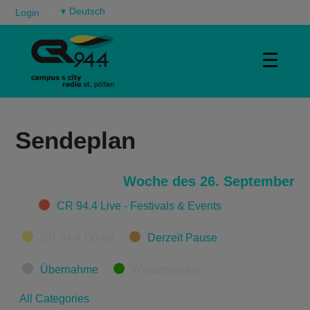
▾
Login
☰
Sendeplan
Woche des 26. September
Categories
CR 94.4 Live - Festivals & Events
CR 94.4 On Air
Derzeit Pause
Übernahme
Wiederholung
All Categories