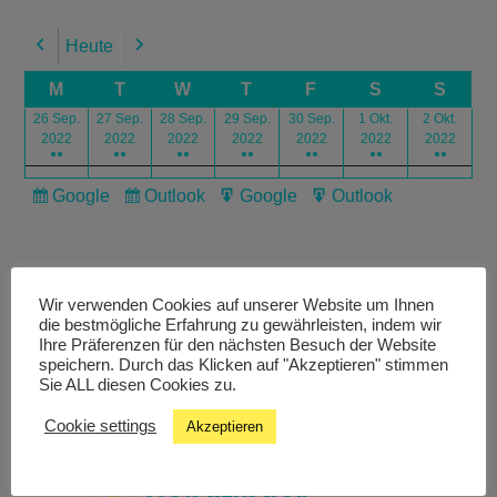
Heute
Previous
Next
M
T
W
T
F
S
S
26 Sep.
27 Sep.
28 Sep.
29 Sep.
30 Sep.
1 Okt.
2 Okt.
2022
2022
2022
2022
2022
2022
2022
●●
●●
●●
●●
●●
●●
●●
Google
Outlook
Google
Outlook
Subscribe
Subscribe
Export
Export
in
in
for
for
Wir verwenden Cookies auf unserer Website um Ihnen
die bestmögliche Erfahrung zu gewährleisten, indem wir
Ihre Präferenzen für den nächsten Besuch der Website
speichern. Durch das Klicken auf "Akzeptieren" stimmen
Livestream
Sie ALL diesen Cookies zu.
Cookie settings
Akzeptieren
Studiochat