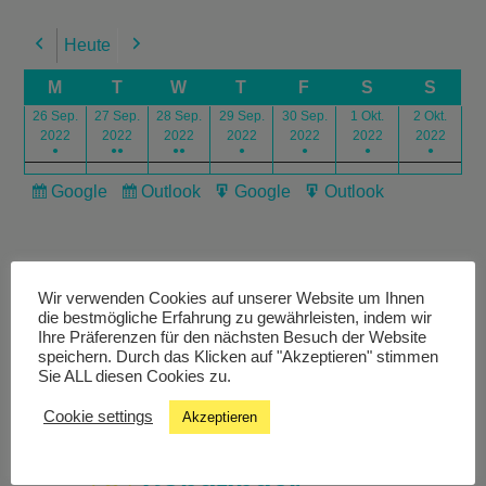
Heute
Previous
Next
M
T
W
T
F
S
S
26 Sep.
27 Sep.
28 Sep.
29 Sep.
30 Sep.
1 Okt.
2 Okt.
2022
2022
2022
2022
2022
2022
2022
●
●●
●●
●
●
●
●
Google
Outlook
Google
Outlook
Subscribe
Subscribe
Export
Export
in
in
for
for
Wir verwenden Cookies auf unserer Website um Ihnen
die bestmögliche Erfahrung zu gewährleisten, indem wir
Ihre Präferenzen für den nächsten Besuch der Website
speichern. Durch das Klicken auf "Akzeptieren" stimmen
Livestream
Sie ALL diesen Cookies zu.
Cookie settings
Akzeptieren
Studiochat