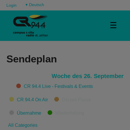
▾
Login
☰
Sendeplan
Woche des 26. September
Categories
CR 94.4 Live - Festivals & Events
CR 94.4 On Air
Derzeit Pause
Übernahme
Wiederholung
All Categories