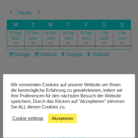
Heute
Previous
Next
M
T
W
T
F
S
S
26 Sep.
27 Sep.
28 Sep.
29 Sep.
30 Sep.
1 Okt.
2 Okt.
2022
2022
2022
2022
2022
2022
2022
●●
●●
●●
●●
●●
●●
●●
Google
Outlook
Google
Outlook
Subscribe
Subscribe
Export
Export
in
in
for
for
Wir verwenden Cookies auf unserer Website um Ihnen
die bestmögliche Erfahrung zu gewährleisten, indem wir
Ihre Präferenzen für den nächsten Besuch der Website
speichern. Durch das Klicken auf "Akzeptieren" stimmen
Livestream
Sie ALL diesen Cookies zu.
Cookie settings
Akzeptieren
Studiochat