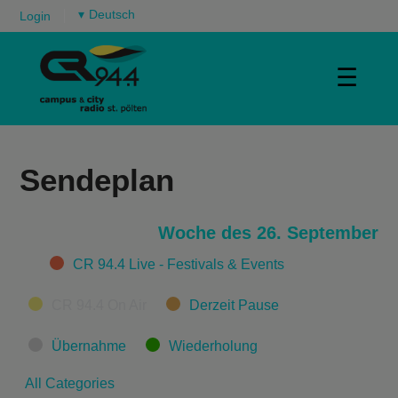
▾
Login
☰
Sendeplan
Woche des 26. September
Categories
CR 94.4 Live - Festivals & Events
CR 94.4 On Air
Derzeit Pause
Übernahme
Wiederholung
All Categories