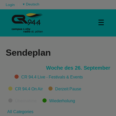
▾
Login
☰
Sendeplan
Woche des 26. September
Categories
CR 94.4 Live - Festivals & Events
CR 94.4 On Air
Derzeit Pause
Übernahme
Wiederholung
All Categories