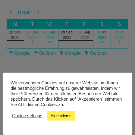
Heute
Previous
Next
M
T
W
T
F
S
S
26 Sep.
27 Sep.
28 Sep.
29 Sep.
30 Sep.
1 Okt.
2 Okt.
2022
2022
2022
2022
2022
2022
2022
●
●●
●●
●
Google
Outlook
Google
Outlook
Subscribe
Subscribe
Export
Export
in
in
for
for
Wir verwenden Cookies auf unserer Website um Ihnen
die bestmögliche Erfahrung zu gewährleisten, indem wir
Ihre Präferenzen für den nächsten Besuch der Website
speichern. Durch das Klicken auf "Akzeptieren" stimmen
Livestream
Sie ALL diesen Cookies zu.
Cookie settings
Akzeptieren
Studiochat