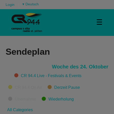
▾
Login
☰
Sendeplan
Woche des 24. Oktober
Categories
CR 94.4 Live - Festivals & Events
CR 94.4 On Air
Derzeit Pause
Übernahme
Wiederholung
All Categories