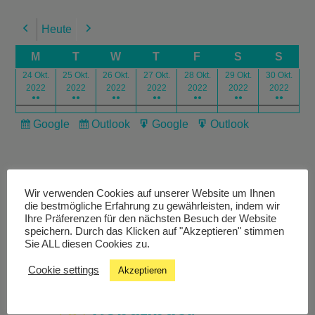
Heute
Previous
Next
M
T
W
T
F
S
S
24 Okt.
25 Okt.
26 Okt.
27 Okt.
28 Okt.
29 Okt.
30 Okt.
2022
2022
2022
2022
2022
2022
2022
●●
●●
●●
●●
●●
●●
●●
Google
Outlook
Google
Outlook
Subscribe
Subscribe
Export
Export
in
in
for
for
Wir verwenden Cookies auf unserer Website um Ihnen
die bestmögliche Erfahrung zu gewährleisten, indem wir
Ihre Präferenzen für den nächsten Besuch der Website
speichern. Durch das Klicken auf "Akzeptieren" stimmen
Livestream
Sie ALL diesen Cookies zu.
Cookie settings
Akzeptieren
Studiochat