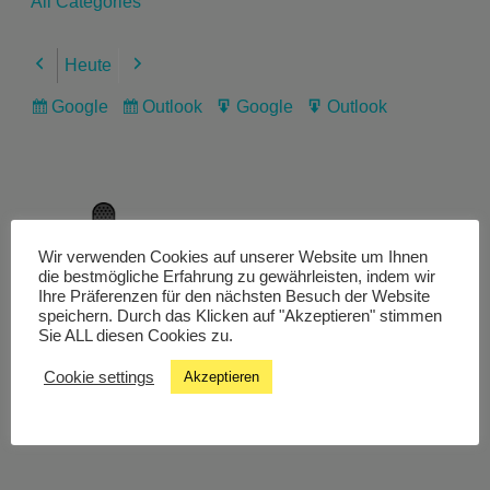
All Categories
Heute
Previous
Next
Google
Outlook
Google
Outlook
Subscribe
Subscribe
Export
Export
in
in
for
for
Wir verwenden Cookies auf unserer Website um Ihnen
Livestream
die bestmögliche Erfahrung zu gewährleisten, indem wir
Ihre Präferenzen für den nächsten Besuch der Website
speichern. Durch das Klicken auf "Akzeptieren" stimmen
Sie ALL diesen Cookies zu.
Studiochat
Cookie settings
Akzeptieren
Songfinder