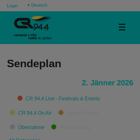
▾
Login
☰
Sendeplan
2. Jänner 2026
Categories
CR 94.4 Live - Festivals & Events
CR 94.4 On Air
Derzeit Pause
Übernahme
Wiederholung