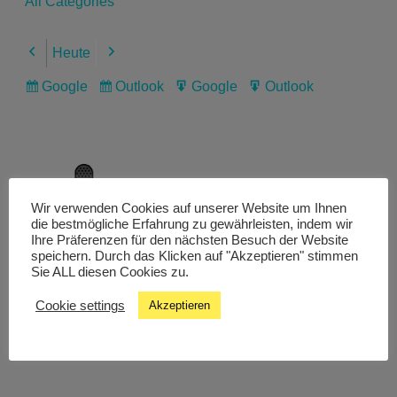
All Categories
Heute
Previous
Next
Google
Outlook
Google
Outlook
Subscribe
Subscribe
Export
Export
in
in
for
for
Wir verwenden Cookies auf unserer Website um Ihnen
Livestream
die bestmögliche Erfahrung zu gewährleisten, indem wir
Ihre Präferenzen für den nächsten Besuch der Website
speichern. Durch das Klicken auf "Akzeptieren" stimmen
Sie ALL diesen Cookies zu.
Studiochat
Cookie settings
Akzeptieren
Songfinder