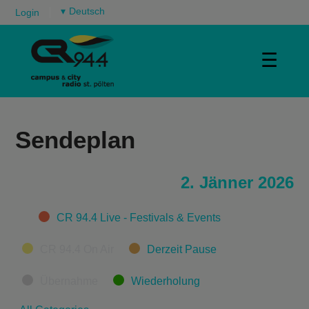
▾
Login
☰
Sendeplan
2. Jänner 2026
Categories
CR 94.4 Live - Festivals & Events
CR 94.4 On Air
Derzeit Pause
Übernahme
Wiederholung