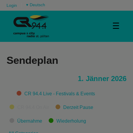
▾
Login
☰
Sendeplan
1. Jänner 2026
Categories
CR 94.4 Live - Festivals & Events
CR 94.4 On Air
Derzeit Pause
Übernahme
Wiederholung