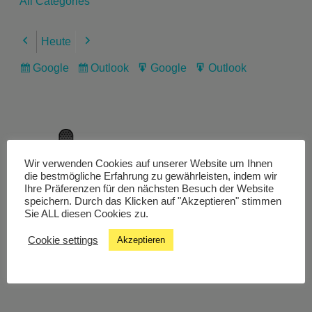
All Categories
Heute
Previous
Next
Google
Outlook
Google
Outlook
Subscribe
Subscribe
Export
Export
in
in
for
for
Wir verwenden Cookies auf unserer Website um Ihnen
Livestream
die bestmögliche Erfahrung zu gewährleisten, indem wir
Ihre Präferenzen für den nächsten Besuch der Website
speichern. Durch das Klicken auf "Akzeptieren" stimmen
Sie ALL diesen Cookies zu.
Studiochat
Cookie settings
Akzeptieren
Songfinder