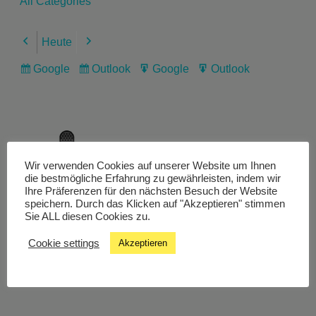
All Categories
Heute
Previous
Next
Google
Outlook
Google
Outlook
Subscribe
Subscribe
Export
Export
in
in
for
for
Wir verwenden Cookies auf unserer Website um Ihnen
Livestream
die bestmögliche Erfahrung zu gewährleisten, indem wir
Ihre Präferenzen für den nächsten Besuch der Website
speichern. Durch das Klicken auf "Akzeptieren" stimmen
Sie ALL diesen Cookies zu.
Studiochat
Cookie settings
Akzeptieren
Songfinder