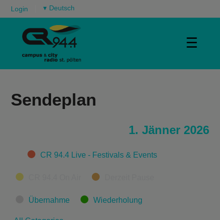
▾
Login
☰
Sendeplan
1. Jänner 2026
Categories
CR 94.4 Live - Festivals & Events
CR 94.4 On Air
Derzeit Pause
Übernahme
Wiederholung