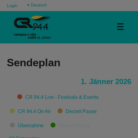
▾
Login
☰
Sendeplan
1. Jänner 2026
Categories
CR 94.4 Live - Festivals & Events
CR 94.4 On Air
Derzeit Pause
Übernahme
Wiederholung