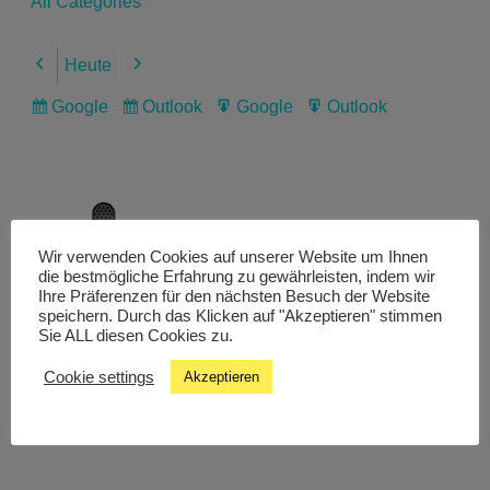
All Categories
Heute
Previous
Next
Google
Outlook
Google
Outlook
Subscribe
Subscribe
Export
Export
in
in
for
for
Wir verwenden Cookies auf unserer Website um Ihnen
Livestream
die bestmögliche Erfahrung zu gewährleisten, indem wir
Ihre Präferenzen für den nächsten Besuch der Website
speichern. Durch das Klicken auf "Akzeptieren" stimmen
Sie ALL diesen Cookies zu.
Studiochat
Cookie settings
Akzeptieren
Songfinder