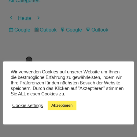
All Categories
Heute
Previous
Next
Google
Outlook
Google
Outlook
Subscribe
Subscribe
Export
Export
in
in
for
for
Wir verwenden Cookies auf unserer Website um Ihnen
Livestream
die bestmögliche Erfahrung zu gewährleisten, indem wir
Ihre Präferenzen für den nächsten Besuch der Website
speichern. Durch das Klicken auf "Akzeptieren" stimmen
Sie ALL diesen Cookies zu.
Studiochat
Cookie settings
Akzeptieren
Songfinder