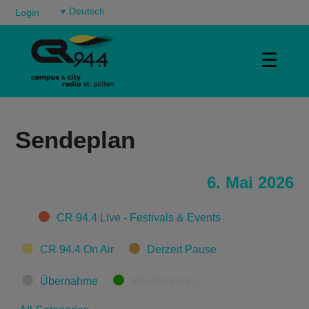
▾
Login
☰
Sendeplan
6. Mai 2026
Categories
CR 94.4 Live - Festivals & Events
CR 94.4 On Air
Derzeit Pause
Übernahme
Wiederholung